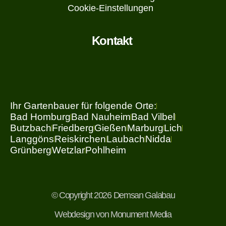
Cookie-Einstellungen
Kontakt
Ihr Gartenbauer für folgende Orte:
Bad Homburg
Bad Nauheim
Bad Vilbel
Butzbach
Friedberg
Gießen
Marburg
Lich
Langgöns
Reiskirchen
Laubach
Nidda
Grünberg
Wetzlar
Pohlheim
© Copyright 2026 Demsan Galabau
Webdesign von Monument Media