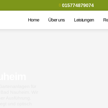
015774879074
Home
Über uns
Leistungen
Re
uheim
 Gartenanlagen für
n Bad Nauheim. Wir
ser Ausführung,
flegt und optisch