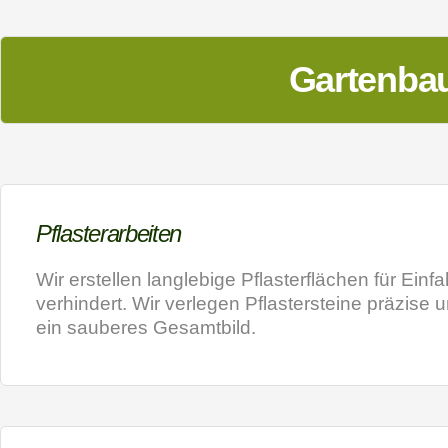
a
t
i
Gartenbau
v
e
:
Pflasterarbeiten
Wir erstellen langlebige Pflasterflächen für Ein
verhindert. Wir verlegen Pflastersteine präzis
ein sauberes Gesamtbild.