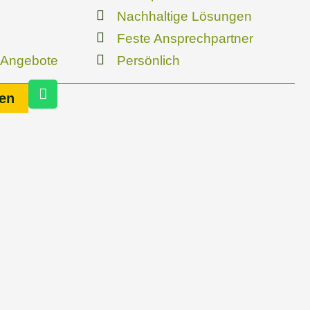
Nachhaltige Lösungen
Feste Ansprechpartner
 Angebote
Persönlich
W
en
h
a
t
s
a
p
p