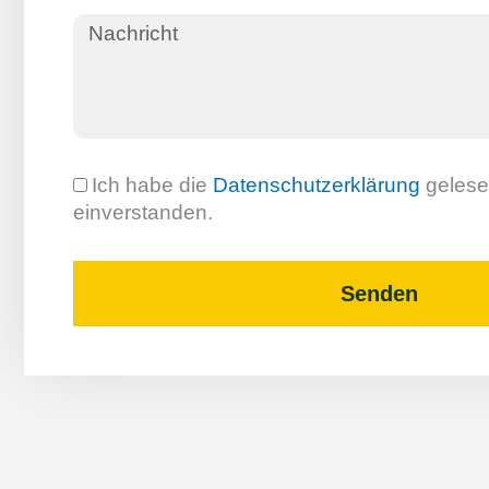
Ich habe die
Datenschutzerklärung
gelesen
einverstanden.
Senden
A
l
t
e
r
n