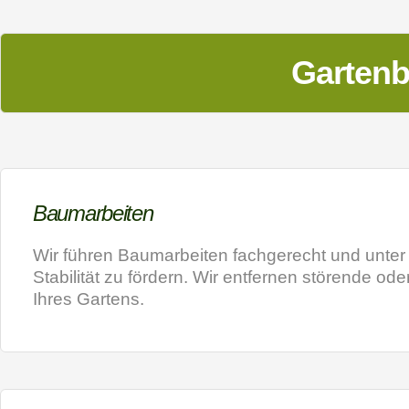
a
t
i
Gartenb
v
e
:
Baumarbeiten
Wir führen Baumarbeiten fachgerecht und unter
Stabilität zu fördern. Wir entfernen störende ode
Ihres Gartens.