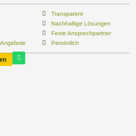
Transparent
Nachhaltige Lösungen
Feste Ansprechpartner
 Angebote
Persönlich
W
en
h
a
t
s
a
p
p