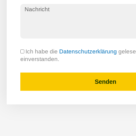
Ich habe die
Datenschutzerklärung
gelesen
einverstanden.
Senden
A
l
t
e
r
n