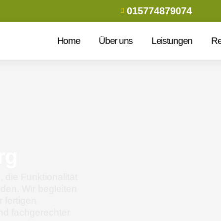
015774879074
Home
Über uns
Leistungen
Re
rg
 die Funktionalität
nden. Wir begleiten
 fertigen
und fachgerechter