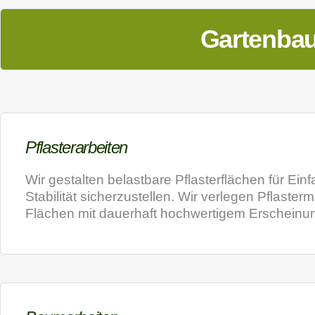
t
i
Gartenbau
v
e
:
Pflasterarbeiten
Wir gestalten belastbare Pflasterflächen für Ei
Stabilität sicherzustellen. Wir verlegen Pflaste
Flächen mit dauerhaft hochwertigem Erscheinun