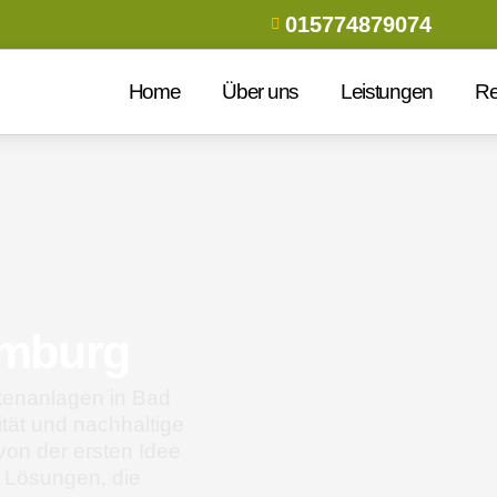
015774879074
Home
Über uns
Leistungen
Re
omburg
rtenanlagen in Bad
tät und nachhaltige
von der ersten Idee
n Lösungen, die