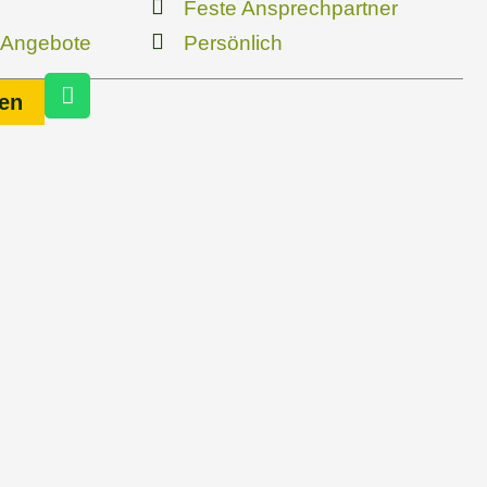
Feste Ansprechpartner
 Angebote
Persönlich
W
en
h
a
t
s
a
p
p